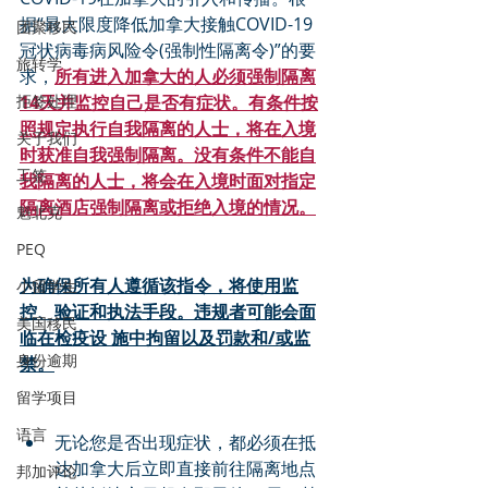
据“最大限度降低加拿大接触COVID-19
团聚移民
冠状病毒病风险令(强制性隔离令)”的要
旅转学
求，
所有进入加拿大的人必须强制隔离
拒签处理
14天并监控自己是否有症状。有条件按
照规定执行自我隔离的人士，将在入境
关于我们
时获准自我强制隔离。没有条件不能自
工签
我隔离的人士，将会在入境时面对指定
隔离酒店强制隔离或拒绝入境的情况。
魁北克
PEQ
为确保所有人遵循该指令，将使用监
小留学生
控、验证和执法手段。违规者可能会面
美国移民
临在检疫设 施中拘留以及罚款和/或监
身份逾期
禁。
留学项目
语言
无论您是否出现症状，都必须在抵
达加拿大后立即直接前往隔离地点
邦加评论