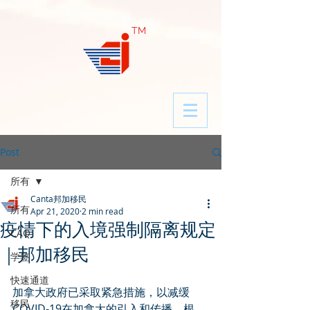
​TM
Post
所有
Canta邦加移民
所有
Apr 21, 2020
2 min read
疫情下的入境强制隔离规定
CAQ
｜邦加移民
学签
快速通道
加拿大政府已采取紧急措施，以减缓
移民
COVID-19在加拿大的引入和传播。根