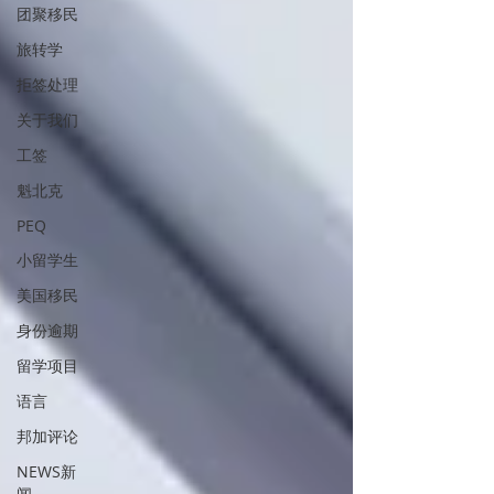
团聚移民
旅转学
拒签处理
关于我们
工签
魁北克
PEQ
小留学生
美国移民
身份逾期
留学项目
语言
邦加评论
NEWS新
闻