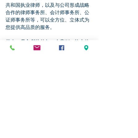
共和国执业律师，以及与公司形成战略
合作的律师事务所、会计师事务所、公
证师事务所等，可以全方位、立体式为
您提供高品质的服务。
其次，我方所接的每一个案例，均由律
师、顾问亲自操刀，确保质量。
我们的
成员来自不同国度、拥有多元的背景、
具备精湛的业务素养以及真实、正直与
奉献的品格。我们深知，移民事务是关
系者一个人、一个家庭命运的重大事
务，必须如履薄冰、勤勉有加。
再次，我方报价公道，从不与其它公司
比价。
如果您是希望寻求廉价、草率与
工厂式服务的话，我们便不是您的选
择。