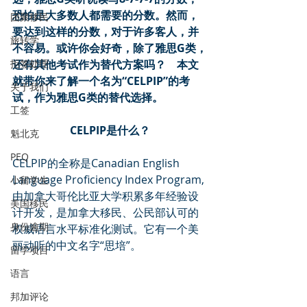
恐怕是大多数人都需要的分数。然而，
团聚移民
要达到这样的分数，对于许多客人，并
旅转学
不容易。或许你会好奇，除了雅思G类，
拒签处理
还有其他考试作为替代方案吗？    本文
就带你来了解一个名为“CELPIP”的考
关于我们
试，作为雅思G类的替代选择。
工签
CELPIP是什么？
魁北克
PEQ
CELPIP的全称是Canadian English 
Language Proficiency Index Program, 
小留学生
由加拿大哥伦比亚大学积累多年经验设
美国移民
计开发，是加拿大移民、公民部认可的
身份逾期
权威语言水平标准化测试。它有一个美
丽动听的中文名字“思培”。
留学项目
语言
邦加评论