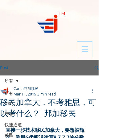
​TM
Post
所有
Canta邦加移民
所有
Mar 11, 2019
3 min read
移民加拿大，不考雅思，可
CAQ
以考什么？| 邦加移民
学签
快速通道
直接一步技术移民加拿大，要想被甄
移民
选，雅思G类听说读写8-7-7-7的分数，