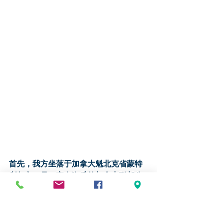
首先，我方坐落于加拿大魁北克省蒙特
利尔市，是一家有资质的加拿大联邦公
司。
公司旗下,拥有加拿大联邦执牌移民
顾问、魁北克执牌移民顾问、加拿大魁
北克省司法部委任的宣誓师，中华人民