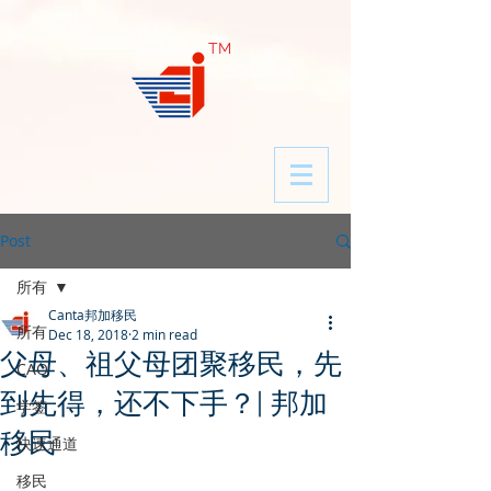
​TM
Post
所有
Canta邦加移民
所有
Dec 18, 2018
2 min read
父母、祖父母团聚移民，先
CAQ
到先得，还不下手？| 邦加
学签
移民
快速通道
移民