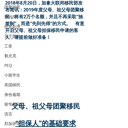
2018年8月20日，加拿大联邦移民部发
团聚移民
布简讯：2019年度父母、祖父母团聚移
民，将有2万个名额，并且不再采取“抽
旅转学
签制”，而是“先到先得”的方式。    有意
拒签处理
开启父母、祖父母担保移民申请的客
关于我们
人，请提前做好准备！
工签
魁北克
PEQ
小留学生
美国移民
身份逾期
留学项目
父母、祖父母团聚移民
语言
“担保人”的基础要求
邦加评论