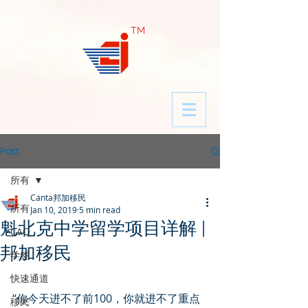
​TM
Post
所有
Canta邦加移民
所有
Jan 10, 2019
5 min read
魁北克中学留学项目详解 |
CAQ
邦加移民
学签
快速通道
“你今天进不了前100，你就进不了重点
移民