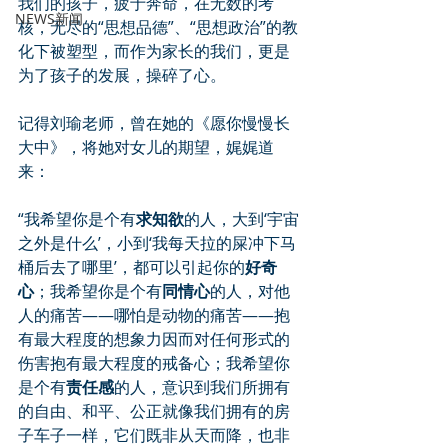
我们的孩子，疲于奔命，在无数的考
NEWS新闻
核，无尽的“思想品德”、“思想政治”的教
化下被塑型，而作为家长的我们，更是
为了孩子的发展，操碎了心。
记得刘瑜老师，曾在她的《愿你慢慢长
大中》，将她对女儿的期望，娓娓道
来：
“我希望你是个有
求知欲
的人，大到‘宇宙
之外是什么’，小到‘我每天拉的屎冲下马
桶后去了哪里’，都可以引起你的
好奇
心
；我希望你是个有
同情心
的人，对他
人的痛苦——哪怕是动物的痛苦——抱
有最大程度的想象力因而对任何形式的
伤害抱有最大程度的戒备心；我希望你
是个有
责任感
的人，意识到我们所拥有
的自由、和平、公正就像我们拥有的房
子车子一样，它们既非从天而降，也非