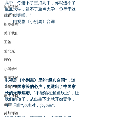
高中，你进不了重点高中，你就进不了
团聚移民
重点大学，进不了重点大学，你等于这
辈子就完啦。”
旅转学
——电视剧《小别离》台词
拒签处理
关于我们
工签
魁北克
PEQ
小留学生
美国移民
电视剧《小别离》里的“经典台词”，道
出了中国家长的心声，更透出了中国家
身份逾期
长的无限焦虑。
“不能输在起跑线上”，让
留学项目
我们的孩子，从出生下来就开始竞争，
语言
并且只能“步步对，步步赢”。
邦加评论