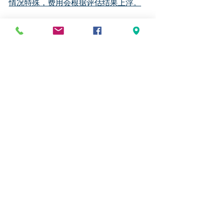
情况特殊，费用会根据评估结果上浮。
我方加拿大执牌移民顾问Yiqiao Ran
与图书馆馆员、中国留学生家长在一起
（©️邦加移民小秘书/拍摄）
邦加移民提供给你的，不单是出色的学
校申请与签证法律服务，更是对下一代
厚重的责任。我们用眼睛观察，用心去
体会，用爱注视每一位通过我们留学、