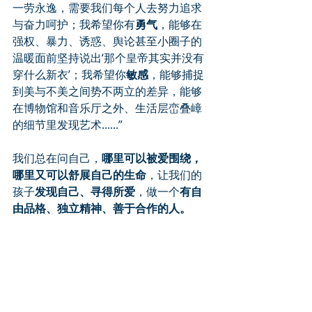
一劳永逸，需要我们每个人去努力追求
与奋力呵护；我希望你有
勇气
，能够在
强权、暴力、诱惑、舆论甚至小圈子的
温暖面前坚持说出‘那个皇帝其实并没有
穿什么新衣’；我希望你
敏感
，能够捕捉
到美与不美之间势不两立的差异，能够
在博物馆和音乐厅之外、生活层峦叠嶂
的细节里发现艺术......”
我们总在问自己，
哪里可以被爱围绕，
哪里又可以舒展自己的生命
，让我们的
孩子
发现自己、寻得所爱
，做一个
有自
由品格、独立精神、善于合作的人。