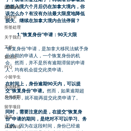
游签入境六个月后仍在加拿大境内，你
团聚移民
该怎么办？有没有办法最大限度地降低
旅转学
损失、继续在加拿大境内合法停留？
拒签处理
1 “恢复身份”申请：90天大限
关于我们
工签
"恢复身份"申请，是加拿大移民法赋予身
份逾期的申请人，一个恢复身份的机
魁北克
会。然而，并不是所有逾期滞留的申请
PEQ
人，均有机会提交此类申请。
小留学生
在时间上，身份逾期90天内，可以提
美国移民
交“恢复身份”申请。
然而，如果逾期超
身份逾期
出90天，就不能再提交此类申请了。
留学项目
同时，需要注意的是，在提交“恢复身
语言
份”申请的期间，是绝对不可以学习、务
工的。
因为在这段时间，身份已经逾
邦加评论