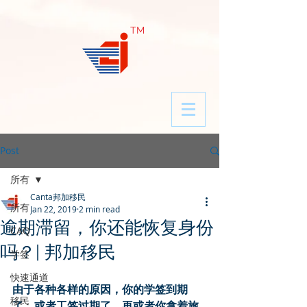
​TM
Post
所有
Canta邦加移民
所有
Jan 22, 2019
2 min read
逾期滞留，你还能恢复身份
CAQ
吗？| 邦加移民
学签
快速通道
由于各种各样的原因，你的学签到期
移民
了，或者工签过期了，再或者你拿着旅