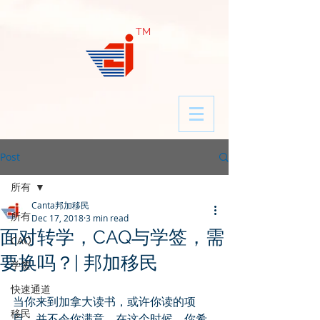
​TM
Post
所有
Canta邦加移民
所有
Dec 17, 2018
3 min read
面对转学，CAQ与学签，需
CAQ
要换吗？| 邦加移民
学签
快速通道
当你来到加拿大读书，或许你读的项
移民
目，并不令你满意。在这个时候，你希