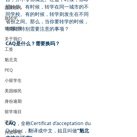
望转学。有时候，转学在同一城市的不
团聚移民
同学校。有的时候，转学则发生在不同
旅转学
省份之间。那么，当你要转学的时候，
拒签处理
有哪些特别需要注意的事项？
关于我们
CAQ是什么？需要换吗？
工签
魁北克
PEQ
小留学生
美国移民
身份逾期
留学项目
语言
CAQ
，全称Certificat d’acceptation du 
Québec，翻译成中文，姑且叫做
“魁北
邦加评论